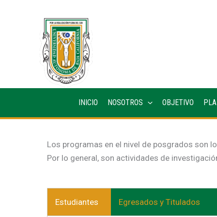
Ir
al
contenido
INICIO
NOSOTROS
OBJETIVO
PLA
Los programas en el nivel de posgrados son los
Por lo general, son actividades de investigaci
Estudiantes
Egresados y Titulados