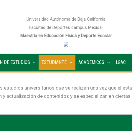
Universidad Autónoma de Baja California
Facultad de Deportes campus Mexicali
Maestría en Educación Física y Deporte Escolar
N DE ESTUDIOS
ESTUDIANTE
ACADÉMICOS
LGAC
 estudios universitarios que se realizan una vez que el estu
ón y actualización de contenidos y se especializan en cierta